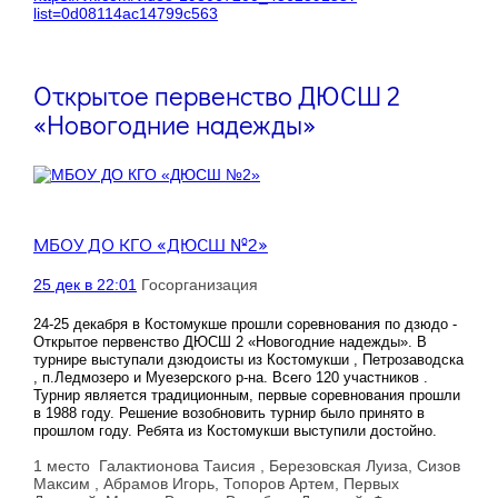
list=0d08114ac14799c563
Открытое первенство ДЮСШ 2
«Новогодние надежды»
МБОУ ДО КГО «ДЮСШ №2»
25 дек в 22:01
Госорганизация
24-25 декабря в Костомукше прошли соревнования по дзюдо -
Открытое первенство ДЮСШ 2 «Новогодние надежды». В
турнире выступали дзюдоисты из Костомукши , Петрозаводска
, п.Ледмозеро и Муезерского р-на. Всего 120 участников .
Турнир является традиционным, первые соревнования прошли
в 1988 году. Решение возобновить турнир было принято в
прошлом году. Ребята из Костомукши выступили достойно.
1 место Галактионова Таисия , Березовская Луиза, Сизов
Максим , Абрамов Игорь, Топоров Артем, Первых