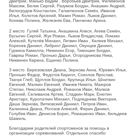
Дмитрий, Манько Вадим , Воробьев Дмитрий, Филимонов
Максим, Белик Сергей, Разумов Богдан, Анашкин Андрей,
Белогрудов Константин, Галактионов Семён, Иванов
Илья, Колотов Арсений, Мазин Роман, Лыков Даниил,
Конева Полина, Железняк Ева, Панченко Арина.
2 место Гуляй Татьяна, Анашкина Алеся, Агеев Семён,
Бусыгин Сергей, Жук Роман, Лыков Владислав, Ломако
Алексей, Кутелёв Михаил, Литвин Иван , Килеев Михаил,
Коренев Даниил, Либрихт Даниил, Окунцев Даниил,
Гуркина Камилла, Немихин Егор, Тимошин Богдан,
Гавриш Роман, Пронько Дарья, Огородникова Ника,
Никкинен Карина, Ещенко Полина.
3 место Березовская Диана, Зернова Анна, Юревич Илья,
Пронько Федор, Федотов Кирилл, Соколов Ярослав,
Ткачук Глеб, Щуплов Богдан, Крупица Илья, Шниткин
Евгений, Малкин Евгений, Ивачев Никита, Маюров
Степан, Николаев Андрей, Романов Иван, Малков
Евгений, Селиванов Артем, Сладкин Марк, Енютин
Аристарх, Куропаткин Михаил, Подледнева Виктория,
Даша Зернова, Витковский Даниил, Петров Иван,
Калинина Диана, Рогозов Алексей, Ферин Даниил,
Голубев Иван, Денисов Борис, Ромашенко Иван, Кильдеев
Шамиль.
Благодарим родителей спортсменов за помощь в
организации соревнований. Отдельное спасибо