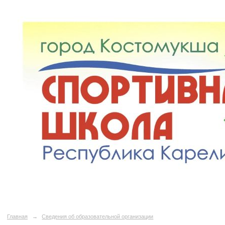
Муниципальное бюджетн
учреждение дополнительног
Костомукшского муници
"Спортивная школ
Главная
→
Сведения об образовательной организации