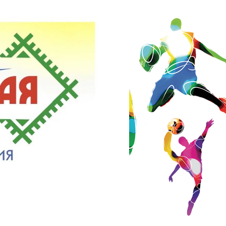
ое образовательное
о образования
пального округа
а"