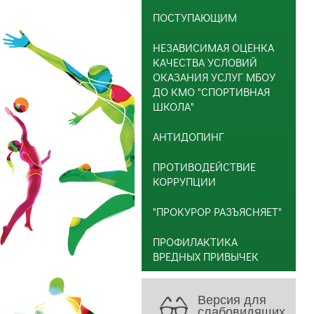
ПОСТУПАЮЩИМ
НЕЗАВИСИМАЯ ОЦЕНКА
КАЧЕСТВА УСЛОВИЙ
ОКАЗАНИЯ УСЛУГ МБОУ
ДО КМО "СПОРТИВНАЯ
ШКОЛА"
АНТИДОПИНГ
ПРОТИВОДЕЙСТВИЕ
КОРРУПЦИИ
"ПРОКУРОР РАЗЪЯСНЯЕТ"
ПРОФИЛАКТИКА
ВРЕДНЫХ ПРИВЫЧЕК
Версия для
слабовидящих