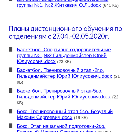
группы №1, №2 Житкевич О.Л..docx
(641 КБ)
Планы дистанционного обучения по
отделениям с 27.04.-02.05.2020г.
Баскетбол. Спортивно-оздоровительные
группы №1,№2 Гильденмайстер Юрий
Юлиусович.docx
(23 КБ)
Баскетбол. Тренировочный этап -2г.о.
Гильденмайстер Юрий Юлиусович..docx
(21
КБ)
Баскетбол. Тренировочный этап-5г.о.
Гильденмайстер Юрий Юлиусович.docx
(22
КБ)
Бокс. Тренировочный этап-5г.о. Безуглый
Максим Сергеевич.docx
(19 КБ)
Бокс. Этап начальной подготовки-2г.о.