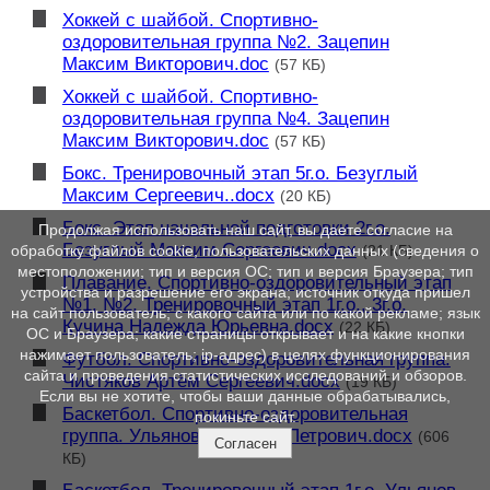
Хоккей с шайбой. Спортивно-
оздоровительная группа №2. Зацепин
Максим Викторович.doc
(57 КБ)
Хоккей с шайбой. Спортивно-
оздоровительная группа №4. Зацепин
Максим Викторович.doc
(57 КБ)
Бокс. Тренировочный этап 5г.о. Безуглый
Максим Сергеевич..docx
(20 КБ)
Бокс. Этап начальной подготовки 2г.о.
Продолжая использовать наш сайт, вы даете согласие на
Безуглый Максим Сергеевич.docx
(21 КБ)
обработку файлов cookie, пользовательских данных (сведения о
местоположении; тип и версия ОС; тип и версия Браузера; тип
Плавание. Спортивно-оздоровительный этап
устройства и разрешение его экрана; источник откуда пришел
№1, №2, Тренировочный этап 1г.о., 3г.о.
на сайт пользователь; с какого сайта или по какой рекламе; язык
Кучина Надежда Юрьевна.docx
(22 КБ)
ОС и Браузера; какие страницы открывает и на какие кнопки
нажимает пользователь; ip-адрес) в целях функционирования
Футбол. Спортивно-оздоровительная группа.
сайта и проведения статистических исследований и обзоров.
Чистяков Артём Сергеевич.docx
(19 КБ)
Если вы не хотите, чтобы ваши данные обрабатывались,
Баскетбол. Спортивно-оздоровительная
покиньте сайт.
группа. Ульянов Василий Петрович.docx
(606
Согласен
КБ)