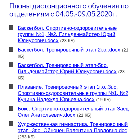
Планы дистанционного обучения по
отделениям с 04.05.-09.05.2020г.
Баскетбол. Спортивно-оздоровительные
группы №1, №2. Гильденмайстер Юрий
Юлиусович.docx
(23 КБ)
Баскетбол. Тренировочный этап 2г.о..docx
(21
КБ)
Баскетбол. Тренировочный этап-5г.о.
Гильденмайстер Юрий Юлиусович.docx
(23
КБ)
Плавание. Тренировочный этап 1г.о.,3г.о.
Спортивно-оздоровительные группы №1, №2
Кучина Надежда Юрьевна.docx
(19 КБ)
Бокс. Спортивно-оздоровительный этап Заец
Олег Анатольевич.docx
(21 КБ)
Художественная гимнастика. Тренировочный
этап -3г.о. Ойнонен Валентина Павловна.doc
(283 КБ)