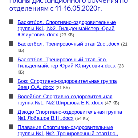
отделениям с 11-16.05.2020г.
Баскетбол. Спортивно-оздоровительные
группы №1, №2. Гильденмайстер Юрий
Юлиусович.docx
(23 КБ)
Баскетбол. Тренировочный этап 2г.о..docx
(21
КБ)
Баскетбол. Тренировочный этап-5г.о.
Гильденмайстер Юрий Юлиусович.docx
(23
КБ)
Бокс Спортивно-оздоровительная группа
Заец О.А..docx
(21 КБ)
Волейбол Спортивно-оздоровительная
группа №1, №2 Ширшова Е.К..docx
(47 КБ)
Дзюдо Спортивно-оздоровительная группа
№1 Лобашов В.Н..docx
(54 КБ)
Плавание Спортивно-оздоровительные
группы №1,№2, Тренировочный этап1г.о.,