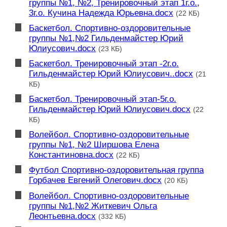
группы №1, №2, Тренировочный этап 1г.о.,
3г.о. Кучина Надежда Юрьевна.docx
(22 КБ)
Баскетбол. Спортивно-оздоровительные
группы №1,№2 Гильденмайстер Юрий
Юлиусович.docx
(23 КБ)
Баскетбол. Тренировочный этап -2г.о.
Гильденмайстер Юрий Юлиусович..docx
(21
КБ)
Баскетбол. Тренировочный этап-5г.о.
Гильденмайстер Юрий Юлиусович.docx
(22
КБ)
Волейбол. Спортивно-оздоровительные
группы №1, №2 Ширшова Елена
Константиновна.docx
(22 КБ)
Футбол Спортивно-оздоровительная группа
Горбачев Евгений Олегович.docx
(20 КБ)
Волейбол. Спортивно-оздоровительные
группы №1,№2 Житкевич Ольга
Леонтьевна.docx
(332 КБ)