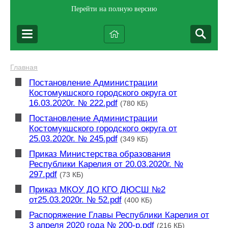
Перейти на полную версию
Главная
Постановление Администрации
Костомукшского городского округа от
16.03.2020г. № 222.pdf
(780 КБ)
Постановление Администрации
Костомукшского городского округа от
25.03.2020г. № 245.pdf
(349 КБ)
Приказ Министерства образования
Республики Карелия от 20.03.2020г. №
297.pdf
(73 КБ)
Приказ МКОУ ДО КГО ДЮСШ №2
от25.03.2020г. № 52.pdf
(400 КБ)
Распоряжение Главы Республики Карелия от
3 апреля 2020 года № 200-р.pdf
(216 КБ)